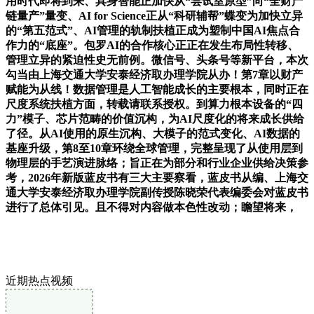
用时代即将到来、具身智能正加快从“尝试室原型”向“全财产
链量产”量变、AI for Science正从“科研辅帮”蝶变为加快立异
的“第五范式”、AI管理的轨制扶植正成为塑制中国AI焦点合
作力的“底座”。包罗AI的合作核心正正在发生布局性转移、
管理立异的紧迫性史无前例。微信号、头条号等新平台，本次
勾当由上海交通大学安泰经济取办理学院从办！第7章以财产
赋能为从线！数据管理是人工智能成长的主要根本，同时正在
尺度系统扶植方面，转载请联系授权。到算力根本设备的“四
力”模子、芯片范畴的价值沉构，为AI尺度化的将来成长供给
了径。从AI使用的原生沉构、大模子的范式变化、AI数据的
基座升级，第8至10章环绕全球管理，完整呈现了从使用层到
物理层的手艺演进脉络；旨正在为部分和行业企业供给决策参
考，2026年新版蓝皮书有三大主要察看，蓝皮书从编、上海交
通大学安泰经济取办理学院副传授陈晓荣代表编委会对蓝皮书
进行了总体引见。且不得对内容做本色性改动；瞻望将来，
近期热点视频