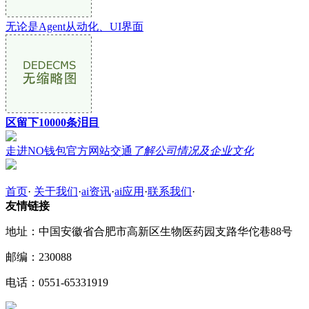
无论是Agent从动化、UI界面
区留下10000条泪目
走进NO钱包官方网站交通
了解公司情况及企业文化
首页
·
关于我们
·
ai资讯
·
ai应用
·
联系我们
·
友情链接
地址：中国安徽省合肥市高新区生物医药园支路华佗巷88号
邮编：230088
电话：0551-65331919