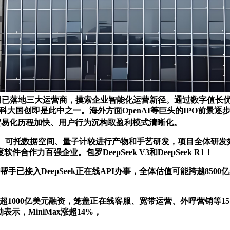
使用已落地三大运营商，摸索企业智能化运营新径。通过数字值长
大模子，科大国创即是此中之一。海外方面OpenAI等巨头的IPO
其贸易化历程加快、用户行为沉构取盈利模式清晰化。
、可托数据空间、量子计较进行产物和手艺研发，项目全体研发效
力百强企业。包罗DeepSeek V3和DeepSeek R1！
已接入DeepSeek正在线API办事，全体估值可能跨越850
超1000亿美元融资，笼盖正在线客服、宽带运营、外呼营销等
示，MiniMax涨超14%，