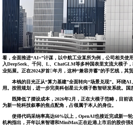
看，全面推进“AI+”计谋，以中航工业某所为例，公司相关
入DeepSeek、千问、L、ChatGLM等多种国表里支流
业拓展。正在2024岁首年月，这种“兼容并蓄”的手艺线，
本钱的目光正从“算力基建”全面转向“场景兑现”。环绕AI
用。按照规划，进一步完美科创星云大模子数智研发系统。国度软件合作
既降低了摆设成本，2026年2月，正在大模子范畴，目前该帮手
为新一轮科技叙事的焦点配角，占领属于本人的身位。
使得代码采纳率高达60%以上，OpenAI也接近完成新一轮
机构指出，开年以来智谱和MiniMax正在赴港上市后的股价强劲表