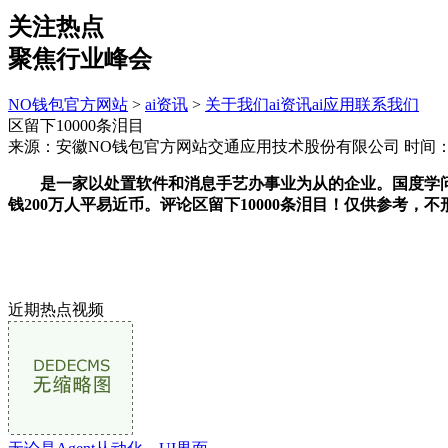
关注热点
聚焦行业峰会
NO钱包官方网站
>
ai资讯
>
关于我们
ai资讯
ai应用
联系我们
区留下10000条泪目
来源：安徽NO钱包官方网站交通应用技术股份有限公司
时间：20
是一家以处置软件和消息手艺办事业为从的企业。国度学问产权
钱200万人平易近币。评论区留下10000条泪目！仅供参考，不
近期热点视频