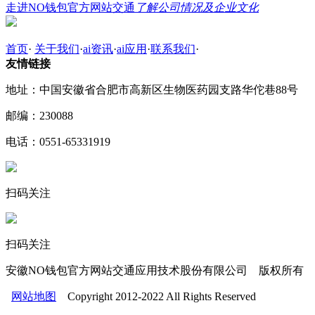
走进NO钱包官方网站交通
了解公司情况及企业文化
首页
·
关于我们
·
ai资讯
·
ai应用
·
联系我们
·
友情链接
地址：中国安徽省合肥市高新区生物医药园支路华佗巷88号
邮编：230088
电话：0551-65331919
扫码关注
扫码关注
安徽NO钱包官方网站交通应用技术股份有限公司 版权所有
网站地图
Copyright 2012-2022 All Rights Reserved