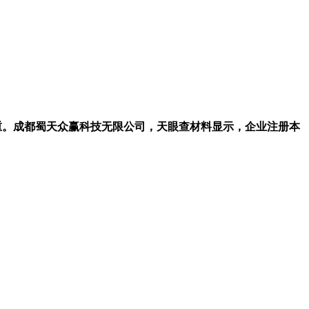
隆重。成都蜀天众赢科技无限公司，天眼查材料显示，企业注册本