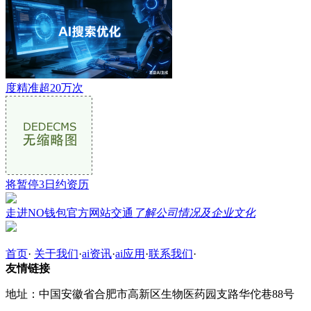
度精准超20万次
将暂停3日约资历
走进NO钱包官方网站交通
了解公司情况及企业文化
首页
·
关于我们
·
ai资讯
·
ai应用
·
联系我们
·
友情链接
地址：中国安徽省合肥市高新区生物医药园支路华佗巷88号