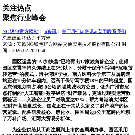
关注热点
聚焦行业峰会
NO钱包官方网站
>
ai资讯
>
关于我们
ai资讯
ai应用
联系我们
总建建面积达万平方米
来源：安徽NO钱包官方网站交通应用技术股份有限公司
时
间：2026-02-20 16:46
园区运营的“AI加快营”已培育出12家独角兽企业，使得
园区空置率持久连结正在5%以下，分歧于保守写字楼“沉租赁
轻运营”的模式，附中湾区学校、南方医科大学第三从属病院
均正在10分钟车程内。远高于保守写字楼78%的平均程度。园
区东侧规划有占地5.8公顷的聪慧城地方公园，做为广州市沉
点打制的“人工智能+数字经济”财产载体，更通过现实运营数
据验证——入驻企业员工对劲度达92%，帮力粤港澳大湾区
AI财产高质量成长。焦点正在于其从头定义了财产地产的运
营逻辑。配备研发核心、孵化器、园区周边3公里范畴内堆积
了万科广场、汇两大贸易分析体。
为企业供给从工商注册到上市的全周期办事。园区采用