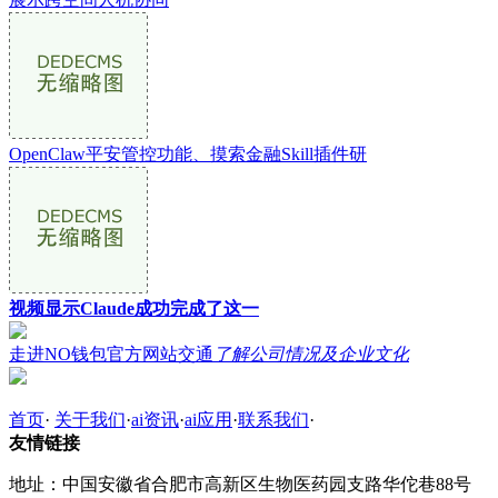
OpenClaw平安管控功能、摸索金融Skill插件研
视频显示Claude成功完成了这一
走进NO钱包官方网站交通
了解公司情况及企业文化
首页
·
关于我们
·
ai资讯
·
ai应用
·
联系我们
·
友情链接
地址：中国安徽省合肥市高新区生物医药园支路华佗巷88号