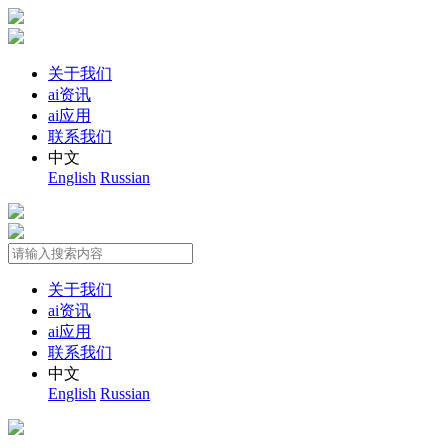
关于我们
ai资讯
ai应用
联系我们
中文
English
Russian
关于我们
ai资讯
ai应用
联系我们
中文
English
Russian