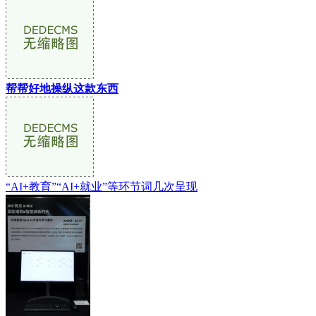
帮帮好地操纵这款东西
“AI+教育”“AI+就业”等环节词几次呈现