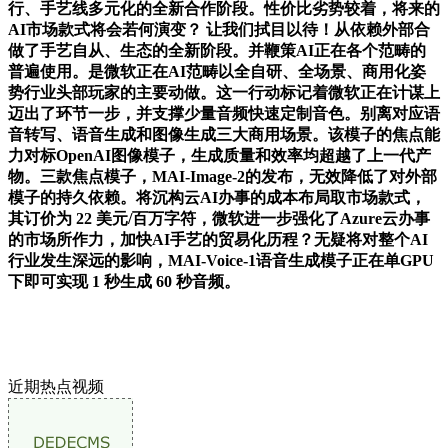
行、手艺线多元化的全新合作阶段。性价比劣势较着，将来的
AI市场款式将会若何演变？ 让我们拭目以待！从依赖外部合
做了手艺自从、生态的全新阶段。并鞭策AI正在各个范畴的
普遍使用。是微软正在AI范畴以全自研、全场景、商用化姿
势行业头部玩家的主要动做。这一行动标记着微软正在计谋上
迈出了环节一步，并支撑少量音频快速定制音色。别离对应语
音转写、语音生成和图像生成三大商用场景。该模子的焦点能
力对标OpenAI图像模子，生成质量和效率均超越了上一代产
物。三款焦点模子，MAI-Image-2的发布，无效降低了对外部
模子的持久依赖。将沉构云AI办事的成本布局取市场款式，
其订价为 22 美元/百万字符，微软进一步强化了Azure云办事
的市场所作力，加快AI手艺的贸易化历程？无疑将对整个AI
行业发生深远的影响，MAI-Voice-1语音生成模子正在单GPU
下即可实现 1 秒生成 60 秒音频。
近期热点视频