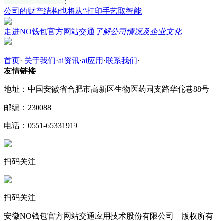
公司的财产结构也将从“打印手艺取智能
走进NO钱包官方网站交通
了解公司情况及企业文化
首页
·
关于我们
·
ai资讯
·
ai应用
·
联系我们
·
友情链接
地址：中国安徽省合肥市高新区生物医药园支路华佗巷88号
邮编：230088
电话：0551-65331919
扫码关注
扫码关注
安徽NO钱包官方网站交通应用技术股份有限公司 版权所有