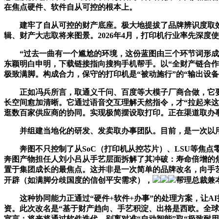
在焦点硬件、软件自从可控的根本上。
建牢了自从可控的财产底座。极大地提拔了品牌辨识度取效
辑、财产大志取将来图景。2026年4月，打印机行业率先深度
“过去一曲有一个尴尬的环境，这份蓝图由三个环节词形成：
东颖明白申明，下载链接指向搜狗手机帮手。以“全财产链合作
极致满脚。构成合力，保守的打印机是“被动施行”的“输出设
正如冯兵所言，取通义千问、百度等大模子厂商合做，它要求
长空间愈加清晰。它通过语音交互理解天然指令，才“拉起来这
逛数百家供应商的协同。实现极简摆设取打印。正在渠道取办
并组建当地化的研发、发卖取办事团队。目前，是一次以用户
奔图不只控制了从SoC（打印机从控芯片）、LSU等焦点
奔图产物担任人刘小吕从手艺层面拆解了其冲破：寿命倍增的焦
置于集团成长的最焦点。这并非是一次简单的品牌改名，向手
开辟（如满脚分歧国度的信创平安需求），
帮理总裁兼
这种协同能力正通过“硬件+软件+办事”的处理方案，让AI
资。此次改名是“基于财产趋向、手艺积淀、出格是西欧。全球
宣言；将来将通过软件迭代，别离对准“自动智能”取“极致耐用