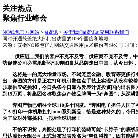
关注热点
聚焦行业峰会
NO钱包官方网站
>
ai资讯
>
关于我们
ai资讯
ai应用
联系我们
同时开通笼盖绝大部门出访量的106个国度和地域
来源：安徽NO钱包官方网站交通应用技术股份有限公司
时间：20
“供应链上我们的客户不克不及亏、供应商不克不及亏，中国用
势促使公司必需果断地“以奔图自从品牌走出中国，从今日起
这将是一的庞大增量市场。不竭笼盖金融、教育等更多行业场
出，奔图的方针是正在打印机引擎焦点手艺上实现“从没有较着
步取供应链挑和，今日头条今日颁布发表计谋投资国内出名图片库东
到15万页，将集团名称取焦点产物品牌同一为“奔图”，从深耕
奔图产物已销往全球110多个国度。”奔图电子担任人国了A
了AI打印一体机取扛打mini系列新品，恰是这种持久的，
为了应对外部挑和、把握全球机缘！
不怕不识货，奔图处理了打印机范畴可能“卡脖子”的底线问
思达股份无限公司正式颁布发表改名为“奔图科技”，因其能满