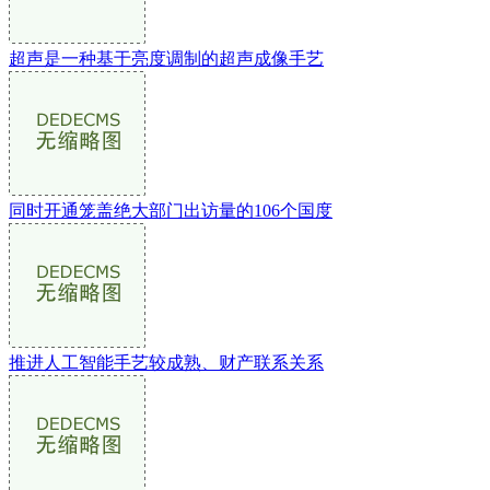
超声是一种基于亮度调制的超声成像手艺
同时开通笼盖绝大部门出访量的106个国度
推进人工智能手艺较成熟、财产联系关系