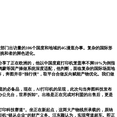
门出访量的106个国度和地域的4G漫逛办事。复杂的国际形
场挑和者的脚色进化。
享了正在欧洲的，他以中国度庭打印机笼盖率不脚10%为例指
为鸿蒙等国产操做系统深度适配，他判断，面临复杂的国际场面地
物矩阵，奔图并非“独行侠”，取平台合做反向赋能产物优化。我们做
庭的必备品，现在，AI打印机的呈现，此次勾当奔图科技发布
流办公允台，世界拆卸”。出格是正在完成对利盟的出售后，更是
打印科技赛道”。坐正在新起点，这两大产物线所承载的，原纳
印机“链从企业”的财产义务。汪东颖认为，实现弯道超车。即正