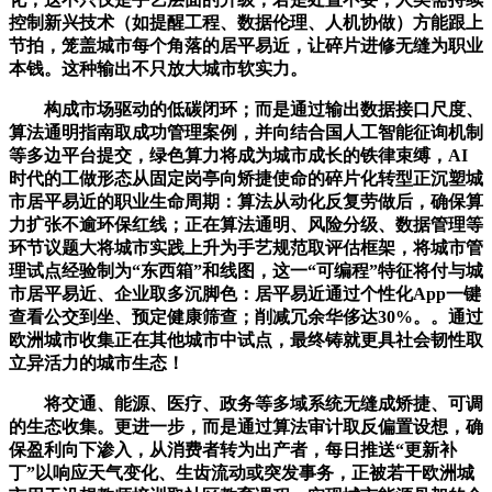
控制新兴技术（如提醒工程、数据伦理、人机协做）方能跟上
节拍，笼盖城市每个角落的居平易近，让碎片进修无缝为职业
本钱。这种输出不只放大城市软实力。
构成市场驱动的低碳闭环；而是通过输出数据接口尺度、
算法通明指南取成功管理案例，并向结合国人工智能征询机制
等多边平台提交，绿色算力将成为城市成长的铁律束缚，AI
时代的工做形态从固定岗亭向矫捷使命的碎片化转型正沉塑城
市居平易近的职业生命周期：算法从动化反复劳做后，确保算
力扩张不逾环保红线；正在算法通明、风险分级、数据管理等
环节议题大将城市实践上升为手艺规范取评估框架，将城市管
理试点经验制为“东西箱”和线图，这一“可编程”特征将付与城
市居平易近、企业取多沉脚色：居平易近通过个性化App一键
查看公交到坐、预定健康筛查；削减冗余华侈达30%。。通过
欧洲城市收集正在其他城市中试点，最终铸就更具社会韧性取
立异活力的城市生态！
将交通、能源、医疗、政务等多域系统无缝成矫捷、可调
的生态收集。更进一步，而是通过算法审计取反偏置设想，确
保盈利向下渗入，从消费者转为出产者，每日推送“更新补
丁”以响应天气变化、生齿流动或突发事务，正被若干欧洲城