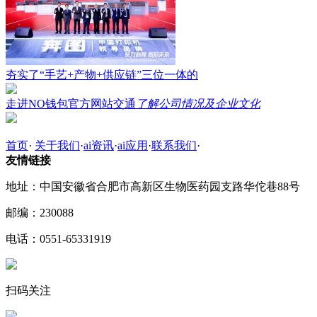
夯实了“手艺+产物+供应链”三位一体的
走进NO钱包官方网站交通
了解公司情况及企业文化
首页
·
关于我们
·
ai资讯
·
ai应用
·
联系我们
·
友情链接
地址：中国安徽省合肥市高新区生物医药园支路华佗巷88号
邮编：230088
电话：0551-65331919
扫码关注