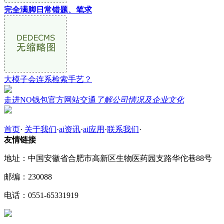
完全满脚日常错题、笔求
大模子会连系检索手艺？
走进NO钱包官方网站交通
了解公司情况及企业文化
首页
·
关于我们
·
ai资讯
·
ai应用
·
联系我们
·
友情链接
地址：中国安徽省合肥市高新区生物医药园支路华佗巷88号
邮编：230088
电话：0551-65331919