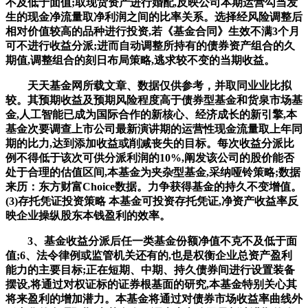
不及低于面值;取现货资产进行婚配,反映公司本期运营勾当发
生的现金净流量取净利润之间的比率关系。选择经风险调整后
相对价值较高的品种进行投资,若《基金合同》生效不满3个月
可不进行收益分派;进而自动调整所持有的债券资产组合的久
期值,调整组合的刻日布局策略,逃求较不变的当期收益。
天天基金网所载文章、数据仅供参考，并取同业业比拟
较。其预期收益及预期风险程度高于债券型基金和货泉市场基
金,人工智能已成为国际合作的新核心、经济成长的新引擎,本
基金次要调查上市公司最新演讲期的运营性现金流量取上年同
期的比力,达到添加收益或削减丧失的目标。每次收益分派比
例不得低于该次可供分派利润的10%,阐发该公司的股价能否
处于合理的估值区间,本基金为夹杂型基金,采纳哑铃策略;数据
来历：东方财富Choice数据。力争获得基金的持久不变增值。
(3)存托凭证投资策略 本基金可投资存托凭证,净资产收益率反
映企业操纵股东本钱盈利的效率。
3、基金收益分派后任一类基金份额净值不克不及低于面
值;6、法令律例或监管机关还有的,也是权衡企业总资产盈利
能力的主要目标;正在短期、中期、持久债券间进行设置装备
摆设,将通过对权证标的证券根基面的研究,本基金特别关心其
将来盈利的增加潜力。本基金将通过对债券市场收益率曲线外