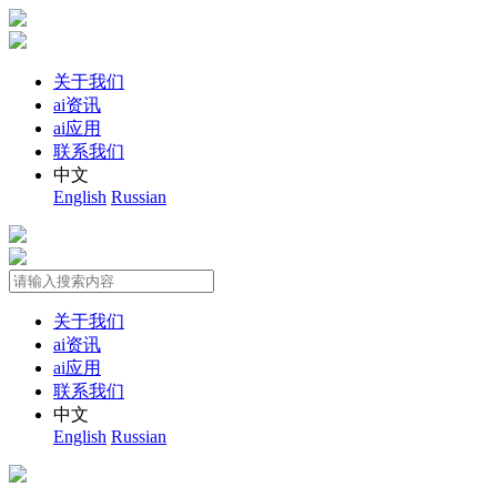
关于我们
ai资讯
ai应用
联系我们
中文
English
Russian
关于我们
ai资讯
ai应用
联系我们
中文
English
Russian